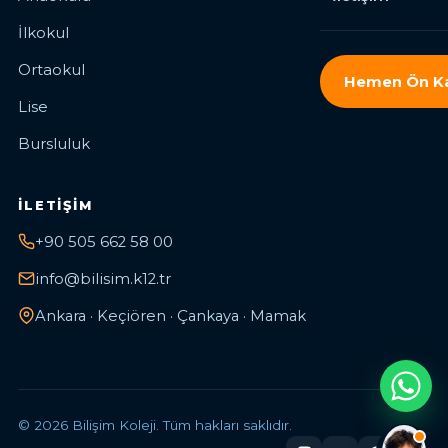
İlkokul
Ortaokul
Hemen Ön Ka
Lise
Bursluluk
İLETIŞIM
+90 505 662 58 00
info@bilisim.k12.tr
Ankara · Keçiören · Çankaya · Mamak
© 2026 Bilişim Koleji. Tüm hakları saklıdır.