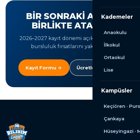
BIR SONRAKI ADIMI
Kademeler
BIRLIKTE ATALIM
Anaokulu
2026–2027 kayıt dönemi açık. Yer ayırın,
İlkokul
bursluluk fırsatlarını yakalayın.
Ortaokul
Kayıt Formu →
Ücretleri Gör →
Lise
Kampüsler
Keçiören · Purs
Çankaya
Hüseyingazi ·