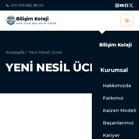
📞 +90 505 662 58 00
Bilişim Koleji
HER GÜN BİR ADIM ÖNDE
Bilişim Koleji
Anasayfa
/
Yeni Nesil Ücret
YENI NESIL ÜCRET
Kurumsal
Hakkımızda
Farkımız
Kaizen Modeli
Başarılarımız
Kariyer