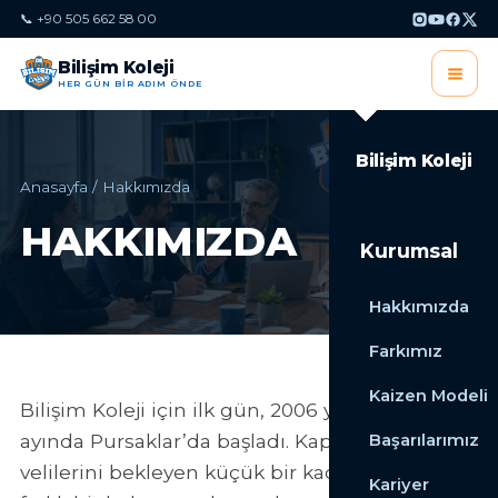
📞 +90 505 662 58 00
Bilişim Koleji
HER GÜN BİR ADIM ÖNDE
Bilişim Koleji
Anasayfa
/
Hakkımızda
HAKKIMIZDA
Kurumsal
Hakkımızda
Farkımız
Kaizen Modeli
Bilişim Koleji için ilk gün, 2006 yılının Eylül
ayında Pursaklar’da başladı. Kapısında ilk
Başarılarımız
velilerini bekleyen küçük bir kadro, eğitime
Kariyer