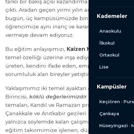
farklı bir bakış açısı kazandırma iddiasıyla yola
çıktı. Aradan geçen yirmi yılın ardından
Kademeler
bugün, üç kampüsümüzde binlerce
öğrencimize aynı inanç ve kararlılıkla eğitim
Anaokulu
vermeye devam ediyoruz.
İlkokul
Bu eğitim anlayışımızı,
Kaizen Modeli
’nin beş
Ortaokul
temel özelliği üzerine inşa ediyoruz: düşünen,
üreten, kendini ifade eden, empati kuran ve
Lise
sorumluluk alan bireyler yetiştirmek.
Kampüsler
Yaklaşımımız iki temel ayaktan oluşmaktadır.
Birincisi,
köklü değerlerimizdir
. Haftalık değer
Keçiören · Purs
temaları, Kandil ve Ramazan programları,
Çanakkale ve Anıtkabir gezileri bizim için
Çankaya
yalnızca söylemde kalan çalışmalar değildir;
Hüseyingazi ·
eğitim takvimimize işlenen, düzenli ve somut