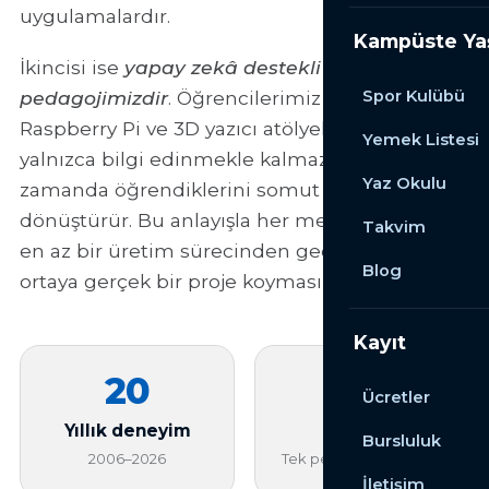
uygulamalardır.
Kampüste Y
İkincisi ise
yapay zekâ destekli üretim
pedagojimizdir
. Öğrencilerimiz Arduino,
Spor Kulübü
Raspberry Pi ve 3D yazıcı atölyelerinde
Yemek Listesi
yalnızca bilgi edinmekle kalmaz; aynı
Yaz Okulu
zamanda öğrendiklerini somut projelere
dönüştürür. Bu anlayışla her mezunumuzun
Takvim
en az bir üretim sürecinden geçmesini ve
Blog
ortaya gerçek bir proje koymasını hedefliyoruz.
Kayıt
20
3
Ücretler
Yıllık deneyim
Kampüs
Bursluluk
2006–2026
Tek pedagoji, üç adres
İletişim