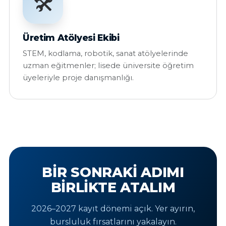
🛠️
Üretim Atölyesi Ekibi
STEM, kodlama, robotik, sanat atölyelerinde
uzman eğitmenler; lisede üniversite öğretim
üyeleriyle proje danışmanlığı.
BIR SONRAKI ADIMI
BIRLIKTE ATALIM
2026–2027 kayıt dönemi açık. Yer ayırın,
bursluluk fırsatlarını yakalayın.