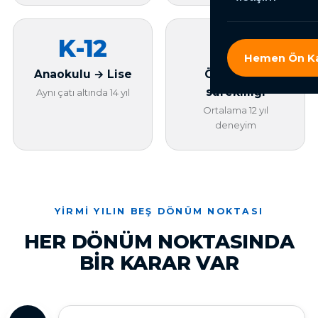
K-12
%95
Hemen Ön Ka
Anaokulu → Lise
Öğretmen
sürekliliği
Aynı çatı altında 14 yıl
Ortalama 12 yıl
deneyim
YIRMI YILIN BEŞ DÖNÜM NOKTASI
HER DÖNÜM NOKTASINDA
BIR KARAR VAR