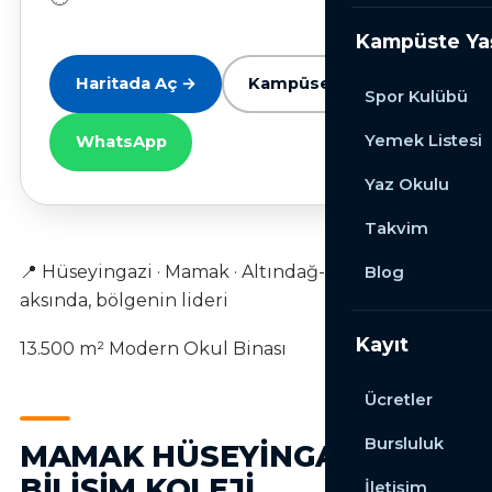
Kampüste Y
Haritada Aç →
Kampüse Kayıt
Spor Kulübü
Yemek Listesi
WhatsApp
Yaz Okulu
Takvim
📍 Hüseyingazi · Mamak · Altındağ-Güneşevler
Blog
aksında, bölgenin lideri
Kayıt
13.500 m² Modern Okul Binası
Ücretler
Bursluluk
MAMAK HÜSEYINGAZI
BILIŞIM KOLEJI
İletişim