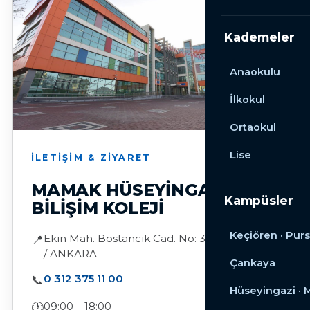
Kademeler
Anaokulu
İlkokul
Ortaokul
Lise
İLETIŞIM & ZIYARET
MAMAK HÜSEYINGAZI
Kampüsler
BILIŞIM KOLEJI
Keçiören · Purs
Ekin Mah. Bostancık Cad. No: 322 — Mamak
📍
/ ANKARA
Çankaya
0 312 375 11 00
📞
Hüseyingazi ·
09:00 – 18:00
🕐