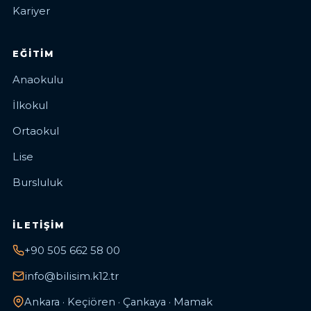
Kariyer
EĞITIM
Anaokulu
İlkokul
Ortaokul
Lise
Bursluluk
İLETIŞIM
+90 505 662 58 00
info@bilisim.k12.tr
Ankara · Keçiören · Çankaya · Mamak