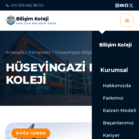
📞 +90 505 662 58 00
Bilişim Koleji
HER GÜN BİR ADIM ÖNDE
Bilişim Koleji
Anasayfa
/
Kampüsler
/
Hüseyingazi Bilişim Koleji
HÜSEYINGAZI BILIŞIM
Kurumsal
KOLEJI
Hakkımızda
Farkımız
Kaizen Modeli
Başarılarımız
DOĞA İÇINDE
Kariyer