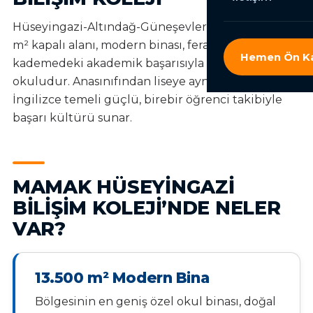
Hüseyingazi-Altındağ-Güneşevler aksında 13.500
m² kapalı alanı, modern binası, ferah sınıfları ve her
Hemen Ön Ka
kademedeki akademik başarısıyla bölgesinin lider
okuludur. Anasınıfından liseye aynı çatı altında,
İngilizce temeli güçlü, birebir öğrenci takibiyle
başarı kültürü sunar.
MAMAK HÜSEYINGAZI
BILIŞIM KOLEJI’NDE NELER
VAR?
13.500 m² Modern Bina
Bölgesinin en geniş özel okul binası, doğal