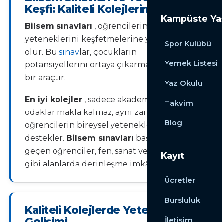
Keşfi: Kaliteli Kolejlerin Katkısı
Kampüste Y
Bilsem sınavları
, öğrencilerin
yeteneklerini keşfetmelerine yardımcı
Spor Kulübü
olur. Bu
sınav
lar, çocukların
Yemek Listesi
potansiyellerini ortaya çıkarmada önemli
bir araçtır.
Yaz Okulu
En iyi kolejler
, sadece akademik başarıya
Takvim
odaklanmakla kalmaz, aynı zamanda
Blog
öğrencilerin bireysel yeteneklerini de
destekler.
Bilsem sınavları
başarıyla
geçen öğrenciler, fen, sanat ve matematik
Kayıt
gibi alanlarda derinleşme imkânı bulurlar.
Ücretler
Bursluluk
Kaliteli Kolejlerde Yetenek
Gelişimi
İletişim