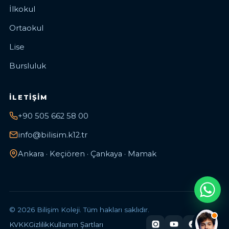
İlkokul
Ortaokul
Lise
Bursluluk
İLETIŞIM
+90 505 662 58 00
info@bilisim.k12.tr
Ankara · Keçiören · Çankaya · Mamak
© 2026 Bilişim Koleji. Tüm hakları saklıdır.
KVKK
Gizlilik
Kullanım Şartları