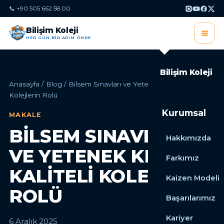
📞 +90 505 662 58 00
Bilişim Koleji
HER GÜN BİR ADIM ÖNDE
Bilişim Koleji
Anasayfa
/
Blog
/
Bilsem Sınavları ve Yetenek Keşfi: Kaliteli
Kolejlerin Rolü
Kurumsal
MAKALE
BILSEM SINAVLARI
Hakkımızda
VE YETENEK KEŞFI:
Farkımız
KALITELI KOLEJLERIN
Kaizen Modeli
ROLÜ
Başarılarımız
Kariyer
6 Aralık 2025