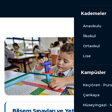
Kademeler
Anaokulu
İlkokul
Ortaokul
Lise
Kampüsler
Keçiören · Purs
Çankaya
Hüseyingazi ·
Bilsem Sınavları ve Yetenek