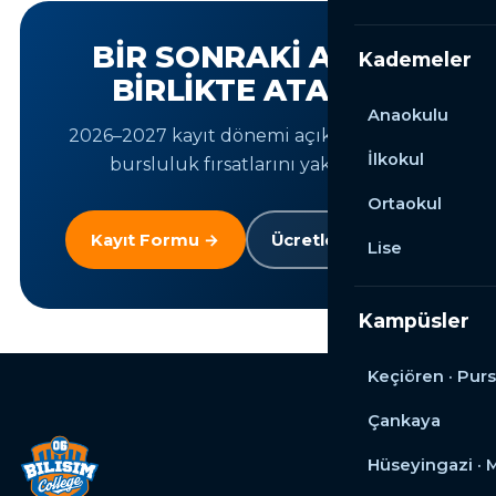
BIR SONRAKI ADIMI
Kademeler
BIRLIKTE ATALIM
Anaokulu
2026–2027 kayıt dönemi açık. Yer ayırın,
İlkokul
bursluluk fırsatlarını yakalayın.
Ortaokul
Kayıt Formu →
Ücretleri Gör →
Lise
Kampüsler
Keçiören · Purs
Çankaya
Hüseyingazi ·