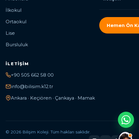
İlkokul
Ortaokul
Hemen Ön Ka
Lise
Bursluluk
İLETIŞIM
+90 505 662 58 00
info@bilisim.k12.tr
Ankara · Keçiören · Çankaya · Mamak
© 2026 Bilişim Koleji. Tüm hakları saklıdır.