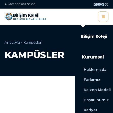
📞 +90 505 662 58 00
Bilişim Koleji
HER GÜN BİR ADIM ÖNDE
Bilişim Koleji
Anasayfa
/
Kampüsler
KAMPÜSLER
Kurumsal
Hakkımızda
Farkımız
Kaizen Modeli
Başarılarımız
Kariyer