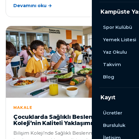
Devamını oku →
Kampüste Y
Spor Kulübü
Yemek Listesi
Yaz Okulu
Takvim
Blog
Kayıt
MAKALE
Ücretler
Çocuklarda Sağlıklı Beslenme: Bilişim
Koleji’nin Kaliteli Yaklaşımı
Bursluluk
Bilişim Koleji’nde Sağlıklı Beslenme Sağlıklı
İletişim