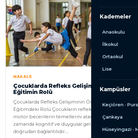
Kademeler
Anaokulu
İlkokul
Ortaokul
Lise
MAKALE
Çocuklarda Refleks Gelişimi ve
Kampüsler
Eğitimin Rolü
Çocuklarda Refleks Gelişiminin Önemi ve
Keçiören · Purs
Eğitimdeki Rolü Çocukların refleks gelişimi,
motor becerilerin temellerini atarken, aynı
Çankaya
zamanda kognitif ve duygusal gelişimle
Hüseyingazi ·
doğrudan bağlantılıdır.…