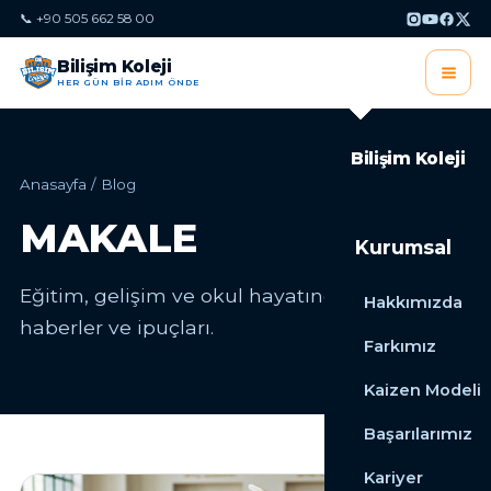
📞 +90 505 662 58 00
Bilişim Koleji
HER GÜN BİR ADIM ÖNDE
Bilişim Koleji
Anasayfa
/
Blog
MAKALE
Kurumsal
Eğitim, gelişim ve okul hayatından yazılar,
Hakkımızda
haberler ve ipuçları.
Farkımız
Kaizen Modeli
Başarılarımız
Kariyer