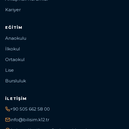
Kariyer
EĞITIM
Anaokulu
İlkokul
Ortaokul
Lise
Bursluluk
İLETIŞIM
+90 505 662 58 00
info@bilisim.k12.tr