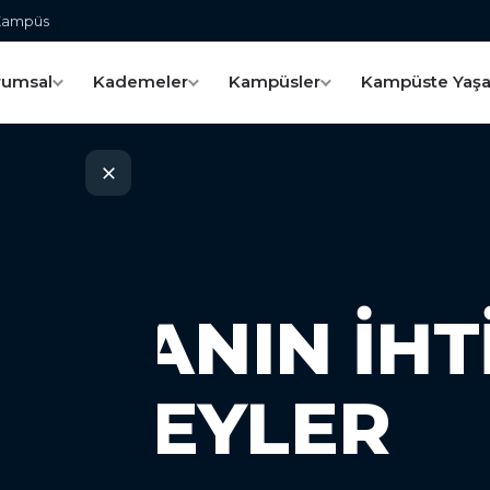
 Kampüs
rumsal
Kademeler
Kampüsler
Kampüste Yaş
reyler
DÜNYANIN İHT
 BIREYLER