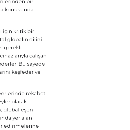
ilerinden biri
ırma konusunda
 için kritik bir
tal globalin dilini
n gerekli
cihazlarıyla çalışan
sederler. Bu sayede
larını keşfeder ve
riyerlerinde rekabet
eyler olarak
k, globalleşen
sında yer alan
yer edinmelerine