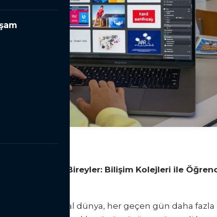
aşam
tiyaç Duyduğu Bireyler: Bilişim Kolejleri ile Öğrenci
lerini Geliştirin
gelişmesiyle dijital dünya, her geçen gün daha fazla