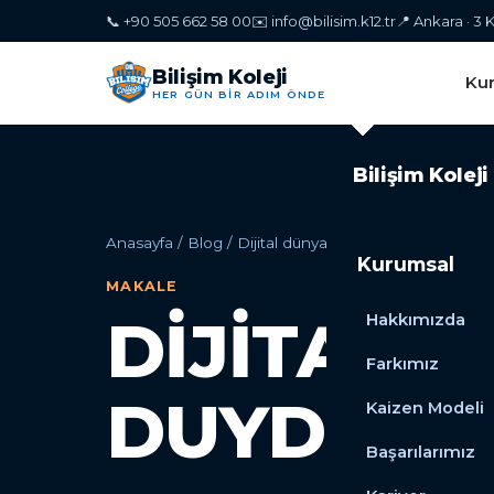
📞 +90 505 662 58 00
✉️
info@bilisim.k12.tr
📍 Ankara · 3
Bilişim Koleji
Ku
HER GÜN BİR ADIM ÖNDE
Bilişim Koleji
Anasayfa
/
Blog
/
Dijital dünyanın İhtiyaç duyduğu bi
Kurumsal
MAKALE
DIJITAL 
Hakkımızda
Farkımız
DUYDUĞU
Kaizen Modeli
Başarılarımız