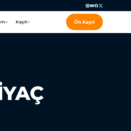
am
Kayıt
Ön Kayıt
IYAÇ