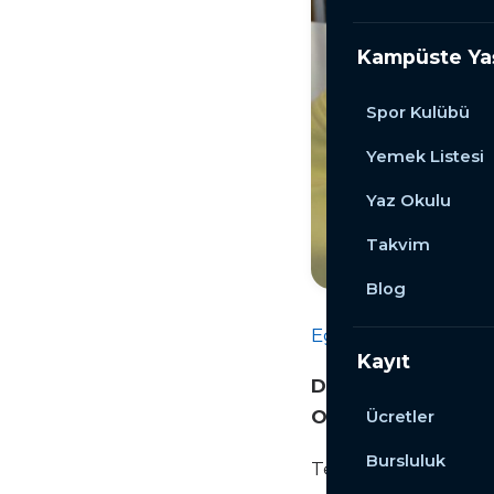
Kampüste Y
Spor Kulübü
Yemek Listesi
Yaz Okulu
Takvim
Blog
Eğitim
Makale
Kayıt
Dijital Dünyanın İh
Okuryazarlık Beceri
Ücretler
Bursluluk
Teknolojinin hızla 