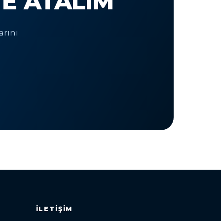
TE ATALIM
arını
İLETIŞIM