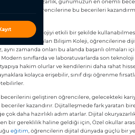
yor. Dijital okuryazarlık, günümüzün en önemli becer
lişim Kolejleri, öğrencilerine bu becerileri kazand
unuyor.
ayıt
 bireylerin teknolojiyi etkili bir şekilde kullanabilmesi
lar arasında yer alan Bilişim Koleji, öğrencilerine diji
aynı zamanda onları bu alanda başarılı olmaları içi
. Modern sınıflarda ve laboratuvarlarda son teknoloji 
 altyapıya hakim olurlar ve kendilerini daha rahat his
kaynaklara kolayca erişebilir, sınıf dışı öğrenme fırsat
tebilirler.
al becerilerini geliştiren öğrencilere, gelecekteki ka
 beceriler kazandırır. Dijitalleşmede fark yaratan bir
 çok daha hazırlıklı adım atarlar. Dijital okuryazarlı
n bir gereklilik haline geldiği için, Özel okullar ara
duğu
eğitim
, öğrencilerin dijital dünyada güçlü bir 