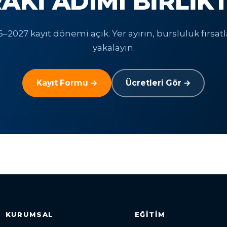
AKI ADIMI BIRLIK
–2027 kayıt dönemi açık. Yer ayırın, bursluluk fırsatl
yakalayın.
Kayıt Formu →
Ücretleri Gör →
KURUMSAL
EĞITIM