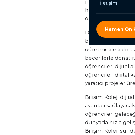
parçası haline geli
İletişim
haline gelirken, Bi
önemli bir fırsat s
Hemen Ön K
Dijital okuryazarlık,
beceridir. Özel okul
öğretmekle kalmaz, 
becerilerle donatır
öğrenciler, dijital
öğrenciler, dijital 
yaratıcı projeler üre
Bilişim Koleji dijit
avantajı sağlayacak
öğrenciler, geleceğe
dünyada hızla gelişe
Bilişim Koleji sun