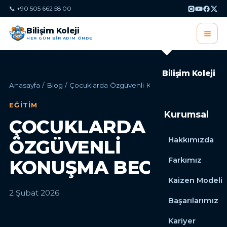
📞 +90 505 662 58 00
Bilişim Koleji
HER GÜN BİR ADIM ÖNDE
Bilişim Koleji
Anasayfa
/
Blog
/
Çocuklarda Özgüvenli Konuşma Becerisi
EĞITIM
Kurumsal
ÇOCUKLARDA
Hakkımızda
ÖZGÜVENLI
Farkımız
KONUŞMA BECERISI
Kaizen Modeli
2 Şubat 2026
Başarılarımız
Kariyer