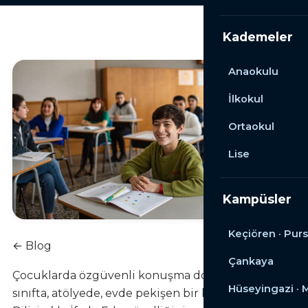
Kademeler
Anaokulu
İlkokul
Ortaokul
Lise
Kampüsler
Keçiören · Purs
← Blog
Çankaya
Çocuklarda özgüvenli konuşma doğuştan değil;
Hüseyingazi ·
sınıfta, atölyede, evde pekişen bir beceri.