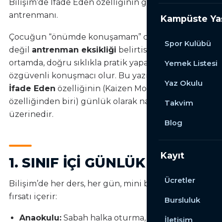
Bilişim’de İfade Eden özelliğinin günlük
antrenmanı.
Kampüste Y
Çocuğun “önümde konuşamam” cümlesi, yetenek
Spor Kulübü
değil
antrenman eksikliği
belirtisidir. Doğru
ortamda, doğru sıklıkla pratik yapan her çocuk
Yemek Listesi
özgüvenli konuşmacı olur. Bu yazı, Bilişim’de
Yaz Okulu
İfade Eden
özelliğinin (Kaizen Modeli’nin beş
özelliğinden biri) günlük olarak nasıl çalıştırıldığı
Takvim
üzerinedir.
Blog
Kayıt
1. SINIF IÇI GÜNLÜK PRATIK
Ücretler
Bilişim’de her ders, her gün, mini bir konuşma
fırsatı içerir:
Bursluluk
Anaokulu:
Sabah halka oturma, “bugün ne
İletişim