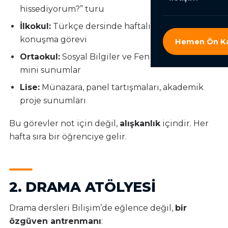
hissediyorum?” turu
İlkokul:
Türkçe dersinde haftalık iki dakikalık
konuşma görevi
Hemen Ön Ka
Ortaokul:
Sosyal Bilgiler ve Fen derslerinde
mini sunumlar
Lise:
Münazara, panel tartışmaları, akademik
proje sunumları
Bu görevler not için değil,
alışkanlık
içindir. Her
hafta sıra bir öğrenciye gelir.
2. DRAMA ATÖLYESI
Drama dersleri Bilişim’de eğlence değil,
bir
özgüven antrenmanı
: