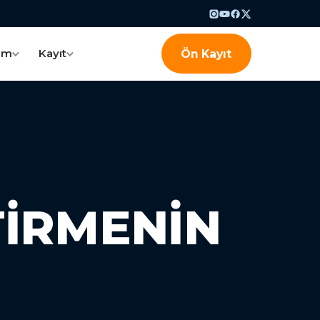
am
Kayıt
Ön Kayıt
TIRMENIN