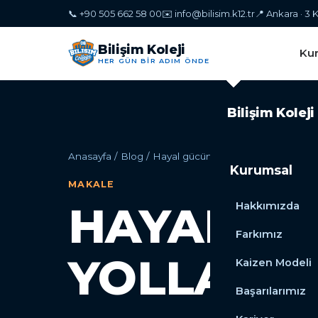
📞 +90 505 662 58 00
✉️
info@bilisim.k12.tr
📍 Ankara · 3
Bilişim Koleji
Ku
HER GÜN BİR ADIM ÖNDE
Bilişim Koleji
Anasayfa
/
Blog
/
Hayal gücünü geliştirmenin yolları
Kurumsal
MAKALE
HAYAL GÜ
Hakkımızda
Farkımız
YOLLARI
Kaizen Modeli
Başarılarımız