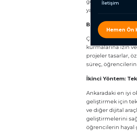
geliştirmelerine ya
İletişim
yaratıcılıklarını ve
Birinci Yöntem: Öz
Hemen Ön K
Çocukların hayal gü
kurmalarına izin ve
projeler tasarlar, öz
süreç, öğrencilerin
İkinci Yöntem: Tekn
Ankaradaki en iyi ok
geliştirmek için tek
ve diğer dijital ara
geliştirmelerini sağ
öğrencilerin hayal 