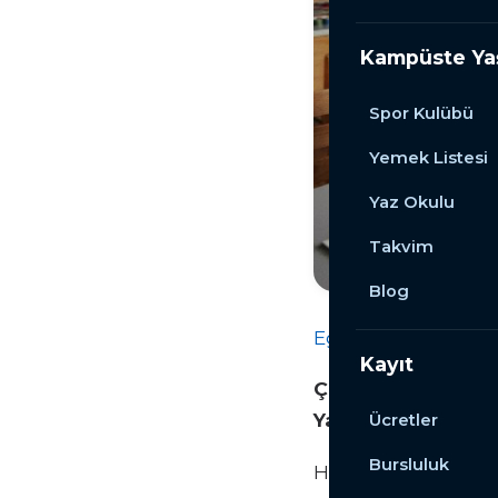
Kampüste Y
Spor Kulübü
Yemek Listesi
Yaz Okulu
Takvim
Blog
Eğitim
Makale
Kayıt
Çocukların Hayal G
Yaratıcı Eğitim Yö
Ücretler
Bursluluk
Hayal gücü, çocukl