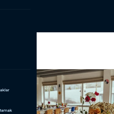
aklar
 Mamak