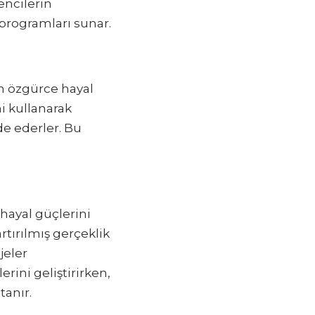
encilerin
m programları sunar.
ın özgürce hayal
ni kullanarak
ade ederler. Bu
 hayal güçlerini
artırılmış gerçeklik
jeler
erini geliştirirken,
tanır.