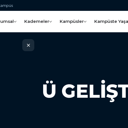
 Kampüs
rumsal
Kademeler
Kampüsler
Kampüste Yaş
CÜNÜ GELIŞ