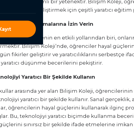
rdımcı olan önemli bir yetenektir. Bilişim Koleji, öğr
 hayal güçlerini geliştirmek için çeşitli yaratıcı eğiti
gürce Hayal Kurmalarına İzin Verin
ayıt
cünü geliştirmenin en etkili yollarından biri, onlar
rmektir. Bilişim Koleji’nde, öğrenciler hayal güçleri
gün fikirler geliştirir ve yaratıcılıklarını serbestçe if
 yaratıcı düşünme becerilerini pekiştirir.
olojiyi Yaratıcı Bir Şekilde Kullanın
ullar arasında yer alan Bilişim Koleji, öğrencilerinin
nolojiyi yaratıcı bir şekilde kullanır. Sanal gerçeklik, 
çlar, öğrencilerin hayal güçlerini kullanarak ilginç pro
lar. Bu, teknolojiyi yaratıcı biçimde kullanma beceril
güçlerini sınırsız bir şekilde ifade etmelerine imkan 