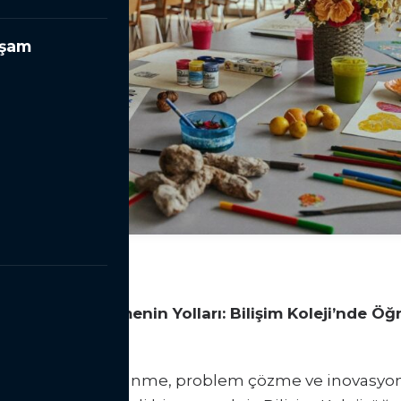
aşam
ücünü Geliştirmenin Yolları: Bilişim Koleji’nde Öğ
ntemleri
arın yaratıcı düşünme, problem çözme ve inovasyon