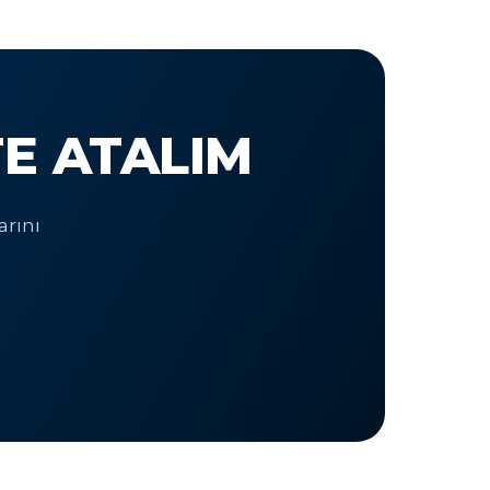
TE ATALIM
arını