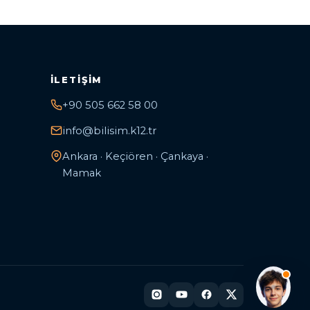
İLETIŞIM
+90 505 662 58 00
info@bilisim.k12.tr
Ankara · Keçiören · Çankaya ·
Mamak